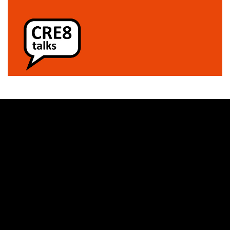
CRE8 Talks：人類的未來
– 穿戴式科技
Nov 10 , 2015
Talks
最近我和我們的一位客戶進行了一場有趣的對話，內容
是關於我對於穿戴式科技未來發展的一些想法： …