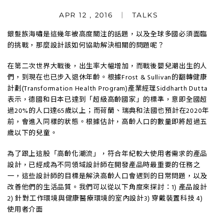
APR 12 , 2016
TALKS
銀髮族海嘯是這幾年被高度關注的話題，以及全球多國必須面臨
的挑戰，那麼設計該如何協助解決相關的問題呢？
在第二次世界大戰後，出生率大幅增加，而戰後嬰兒潮出生的人
們，到現在也已步入退休年齡。根據Frost & Sullivan的翻轉健康
計劃(Transformation Health Program)產業經理Siddharth Dutta
表示，德國和日本已達到「超級高齡國家」的標準，意即全國超
過20%的人口達65歲以上；而荷蘭、瑞典和法國也預計在2020年
前，會進入同樣的狀態。根據估計，高齡人口的數量即將超過五
歲以下的兒童。
為了跟上這股「高齡化潮流」，符合年紀較大使用者需求的產品
設計，已經成為不同領域設計師在開發產品時最重要的任務之
一，這些設計師的目標是解決高齡人口會遇到的日常問題，以及
改善他們的生活品質。我們可以從以下角度來探討：1) 產品設計
2) 針對工作環境與健康醫療環境的室內設計3) 穿戴裝置科技 4)
使用者介面