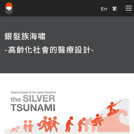
En
繁
銀髮族海嘯
-高齡化社會的醫療設計-