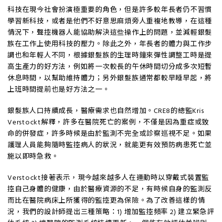
科技在現今社會扮演極重要的角色，但是許多較年長者仍不習慣
學習新科技，或者是他們不好意思麻煩旁人重複地教導，在這種
情況下，聲控機器人能協助解決這些操作上的問題，並減輕銀髮
族在工作上使用科技的壓力。除此之外，年長者的體力與工作步
調也和年輕人不同，根據銀髮族的生理時鐘來彈性調整工時是提
高生產力的好方法，例如將一次較長的午休時間切分成多次短暫
休息時間，以幫助維持體力；另外銀髮族通常都較早睡早起，將
上班時間提前也是好方法之一。
銀髮族人口持續成長，醫療需求也自然增加。CRE8的總監Kris
Verstockt解釋，許多在醫院死亡的案例，不僅是因為重症或致
命的併發症，許多時候是由於監測不完全或診察巡視不足。如果
護理人員能夠隨時監控病人的狀況，就能更有效預防病患死亡並
施以即時急救。
Verstockt接著表示，現今越來越多人在運動時以穿戴式裝置監
控自己身體的健康，由於醫療資源的不足，有時候自身的監測反
而比在醫院病床上所獲得的監控更為保險。為了改善這樣的情
況，我們的設計師提出三種策略：1) 增加監控頻率 2) 建立緊急評