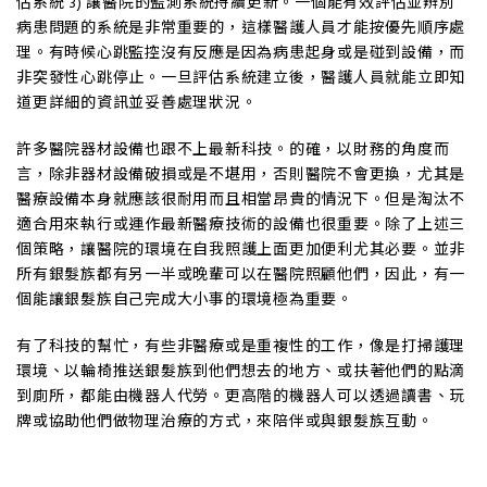
估系統 3) 讓醫院的監測系統持續更新。一個能有效評估並辨別
病患問題的系統是非常重要的，這樣醫護人員才能按優先順序處
理。有時候心跳監控沒有反應是因為病患起身或是碰到設備，而
非突發性心跳停止。一旦評估系統建立後，醫護人員就能立即知
道更詳細的資訊並妥善處理狀況。
許多醫院器材設備也跟不上最新科技。的確，以財務的角度而
言，除非器材設備破損或是不堪用，否則醫院不會更換，尤其是
醫療設備本身就應該很耐用而且相當昂貴的情況下。但是淘汰不
適合用來執行或運作最新醫療技術的設備也很重要。除了上述三
個策略，讓醫院的環境在自我照護上面更加便利尤其必要。並非
所有銀髮族都有另一半或晚輩可以在醫院照顧他們，因此，有一
個能讓銀髮族自己完成大小事的環境極為重要。
有了科技的幫忙，有些非醫療或是重複性的工作，像是打掃護理
環境、以輪椅推送銀髮族到他們想去的地方、或扶著他們的點滴
到廁所，都能由機器人代勞。更高階的機器人可以透過讀書、玩
牌或協助他們做物理治療的方式，來陪伴或與銀髮族互動。