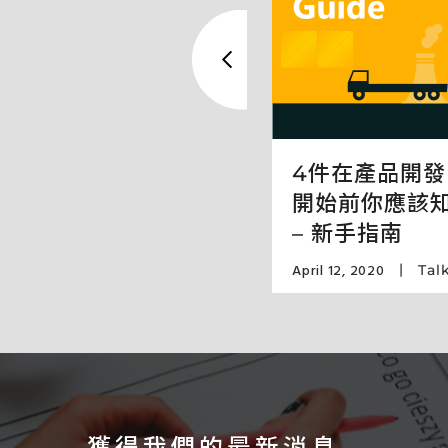
ei Cycle d&i
論壇分享自行車創新
4件在產品開發
Talks
,
Awards
開始前你應該
– 新手指南
April 12, 2020
Tal
獲得我們的最新消息