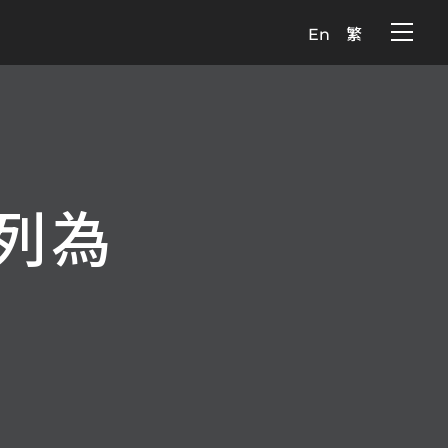
En
繁
N列為