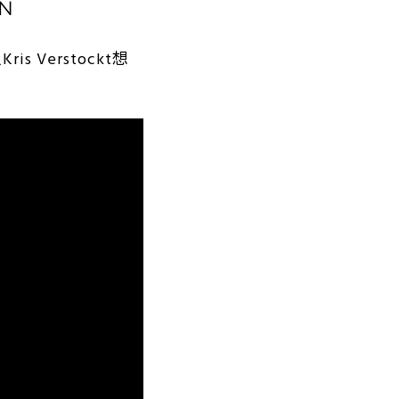
GN
Verstockt想