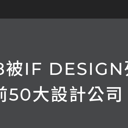
8被IF DESIG
前50大設計公司