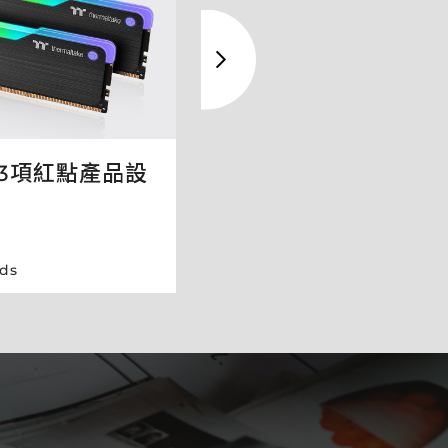
什麼才是聰明有效的
得3項紅點產品設
October 22, 2020
Talks
,
ds