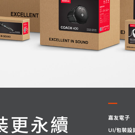
裝更永續
嘉友電子
UI/包裝設